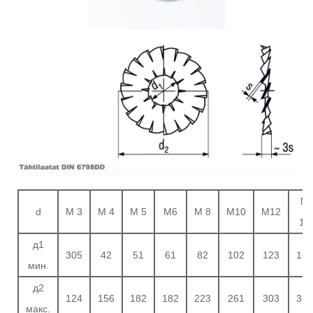
М
d
М 3
М 4
М 5
М6
М 8
М10
М12
16
д1
305
42
51
61
82
102
123
163
мин.
д2
124
156
182
182
223
261
303
361
макс.