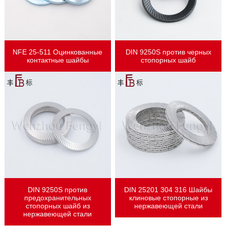
NFE 25-511 Оцинкованные
DIN 9250S против черных
контактные шайбы
стопорных шайб
DIN 9250S против
DIN 25201 304 316 Шайбы
предохранительных
клиновые стопорные из
стопорных шайб из
нержавеющей стали
нержавеющей стали