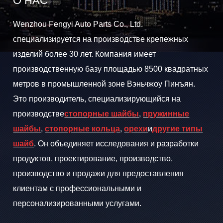
О НАС
Wenzhou Fengyi Auto Parts Co., Ltd.
специализируется на производстве крепежных
изделий более 30 лет. Компания имеет
производственную базу площадью 8500 квадратных
метров в промышленной зоне Вэньчжоу Пинъян.
Это производитель, специализирующийся на
производстве
стопорные шайбы
,
пружинные
шайбы
,
стопорные кольца
,
орехи
и
другие типы
шайб
. Он объединяет исследования и разработки
продуктов, проектирование, производство,
производство и продажи для предоставления
клиентам с профессиональными и
персонализированными услугами.