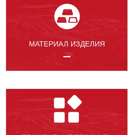
Мы производим все виды противоразрывных шайб в строгом
соответствии со стандартами, включая национальные
стандарты, немецкие стандарты и американские стандарты.
МАТЕРИАЛ ИЗДЕЛИЯ
Основным используемым сырьем являются: нержавеющая
сталь 65Mn, SK5, S60C, 27MnCrB5 (EN1.7182), SUS304,
316L и другие холоднокатаные полосы и пластины.