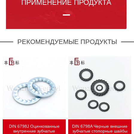
ПРИМЕНЕНИЕ ПРОДУКТА
РЕКОМЕНДУЕМЫЕ ПРОДУКТЫ
Он широко используется в бытовой технике, железных
дорогах, механическом оборудовании, лифтах, двигателях и
оборудовании для распределения электроэнергии,
электронике, автомобилях, ветроэнергетике,
фотоэлектрической и других отраслях.
DIN 6798J Оцинкованные
DIN 6798A Черные внешние
внутренние зубчатые
зубчатые стопорные шайбы